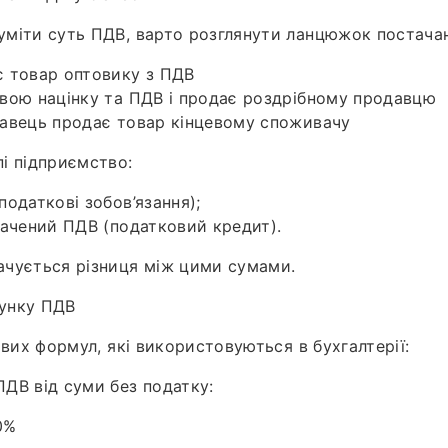
міти суть ПДВ, варто розглянути ланцюжок постачан
 товар оптовику з ПДВ
вою націнку та ПДВ і продає роздрібному продавцю
авець продає товар кінцевому споживачу
і підприємство:
одаткові зобов’язання);
лачений ПДВ (податковий кредит).
чується різниця між цими сумами.
унку ПДВ
ових формул, які використовуються в бухгалтерії:
ДВ від суми без податку:
0%