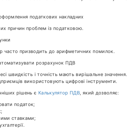
оформлення податкових накладних
них причин проблем із податковою.
хунки
р часто призводить до арифметичних помилок.
втоматизувати розрахунок ПДВ
несі швидкість і точність мають вирішальне значення
ідприємців використовують цифрові інструменти.
чніших рішень є
Калькулятор ПДВ
, який дозволяє:
вати податок;
;
ними ставками;
хгалтерії.