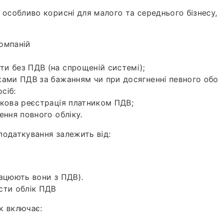
и особливо корисні для малого та середнього бізнесу,
омпаній
и без ПДВ (на спрощеній системі);
ками ПДВ за бажанням чи при досягненні певного обо
сіб:
зкова реєстрація платником ПДВ;
ення повного обліку.
податкування залежить від:
рацюють вони з ПДВ).
сти облік ПДВ
к включає: