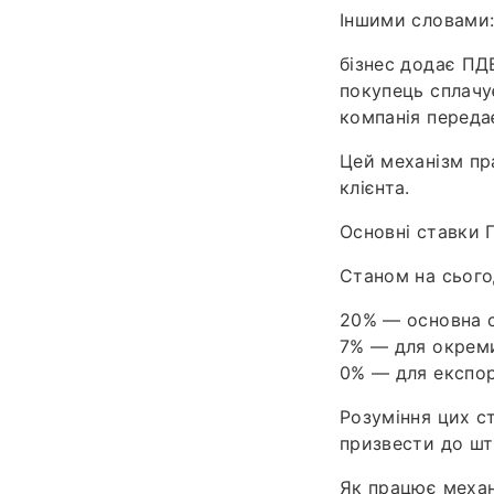
Іншими словами
бізнес додає ПДВ
покупець сплачу
компанія переда
Цей механізм пр
клієнта.
Основні ставки П
Станом на сьогод
20% — основна с
7% — для окреми
0% — для експор
Розуміння цих с
призвести до шт
Як працює механ