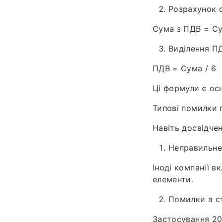
Розрахунок 
Сума з ПДВ = Су
Виділення ПД
ПДВ = Сума / 6
Ці формули є осн
Типові помилки 
Навіть досвідчен
Неправильне
Іноді компанії в
елементи.
Помилки в с
Застосування 20