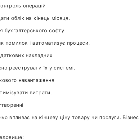
контроль операцій
ати облік на кінець місяця.
я бухгалтерського софту
к помилок і автоматизує процеси.
одаткових накладних
но реєструвати їх у системі.
ткового навантаження
тимізувати витрати.
утворенні
ьо впливає на кінцеву ціну товару чи послуги. Бізне
редовище;