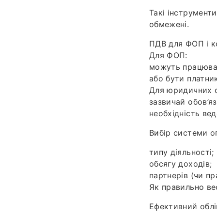
Такі інструмент
обмежені.
ПДВ для ФОП і к
Для ФОП:
можуть працюват
або бути платни
Для юридичних о
зазвичай обов’я
необхідність вед
Вибір системи о
типу діяльності;
обсягу доходів;
партнерів (чи п
Як правильно ве
Ефективний облі