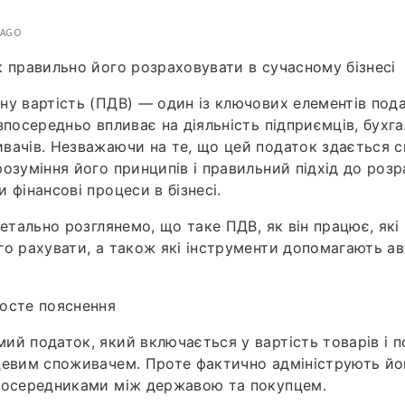
 AGO
к правильно його розраховувати в сучасному бізнесі
ну вартість (ПДВ) — один із ключових елементів под
зпосередньо впливає на діяльність підприємців, бухгал
вачів. Незважаючи на те, що цей податок здається 
розуміння його принципів і правильний підхід до роз
 фінансові процеси в бізнесі.
детально розглянемо, що таке ПДВ, як він працює, які
го рахувати, а також які інструменти допомагають а
осте пояснення
ий податок, який включається у вартість товарів і п
цевим споживачем. Проте фактично адмініструють йо
посередниками між державою та покупцем.