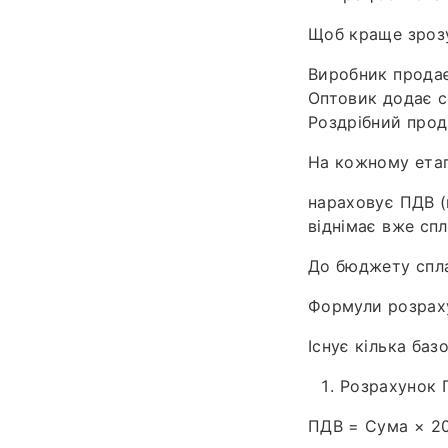
Щоб краще зрозу
Виробник продає
Оптовик додає с
Роздрібний прод
На кожному етап
нараховує ПДВ (п
віднімає вже сп
До бюджету спла
Формули розрах
Існує кілька баз
Розрахунок П
ПДВ = Сума × 2