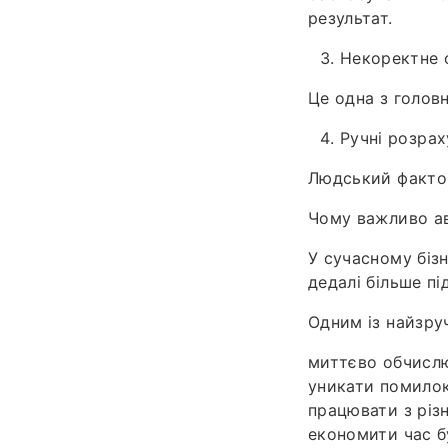
результат.
Некоректне 
Це одна з голов
Ручні розра
Людський факто
Чому важливо а
У сучасному біз
дедалі більше п
Одним із найзру
миттєво обчислю
уникати помилок
працювати з різ
економити час бу