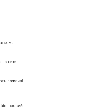
датком.
і з них:
ають важливі
 фінансовий