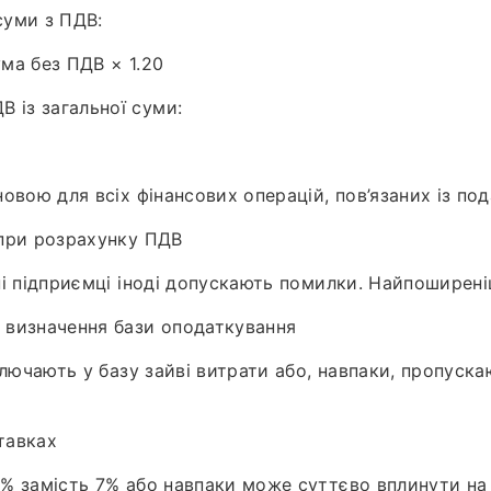
суми з ПДВ:
ма без ПДВ × 1.20
В із загальної суми:
овою для всіх фінансових операцій, пов’язаних із по
при розрахунку ПДВ
і підприємці іноді допускають помилки. Найпоширеніш
 визначення бази оподаткування
ключають у базу зайві витрати або, навпаки, пропуск
тавках
% замість 7% або навпаки може суттєво вплинути на