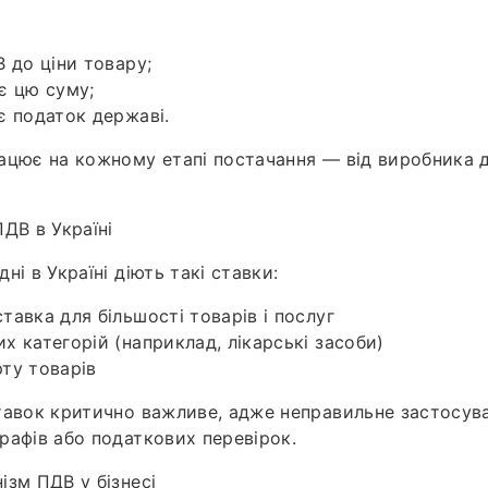
:
 до ціни товару;
є цю суму;
є податок державі.
ацює на кожному етапі постачання — від виробника д
ДВ в Україні
ні в Україні діють такі ставки:
тавка для більшості товарів і послуг
х категорій (наприклад, лікарські засоби)
ту товарів
тавок критично важливе, адже неправильне застосув
рафів або податкових перевірок.
ізм ПДВ у бізнесі