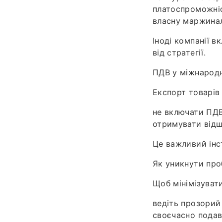
платоспроможніс
власну маржинал
Іноді компанії в
від стратегії.
ПДВ у міжнародн
Експорт товарів
не включати ПДВ 
отримувати відш
Це важливий інс
Як уникнути про
Щоб мінімізуват
ведіть прозорий 
своєчасно подава