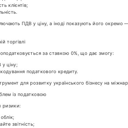
ть клієнтів;
ьність.
ключають ПДВ у ціну, а іноді показують його окремо 
ій торгівлі
 оподатковується за ставкою 0%, що дає змогу:
у ціну;
кодування податкового кредиту.
трумент для розвитку українського бізнесу на міжна
блем із податковою
и ризики:
облік;
йте звітність;