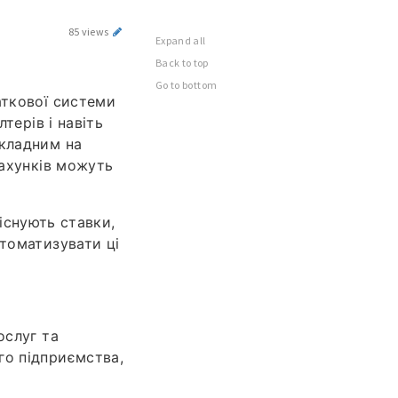
85 views
Expand all
Back to top
Go to bottom
аткової системи
терів і навіть
складним на
рахунків можуть
 існують ставки,
втоматизувати ці
ослуг та
го підприємства,