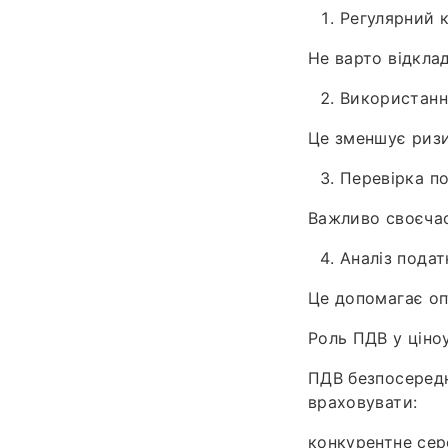
Регулярний 
Не варто відклад
Використанн
Це зменшує ризи
Перевірка п
Важливо своєчас
Аналіз пода
Це допомагає оп
Роль ПДВ у ціно
ПДВ безпосередн
враховувати:
конкурентне се