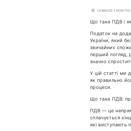
CHANGED
3 MONTHS
Що таке ПДВ і я
Податок на дода
України, який бе
звичайних спожи
перший погляд, 
значно спростити
У цій статті ми 
як правильно йо
процеси.
Що таке ПДВ: пр
ПДВ — це непрям
сплачується кін
які виступають 