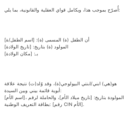
أُصرّح بموجب هذا، وبكامل قواي العقلية والقانونية، بما يلي:
أن الطفل (ة) المسمى (ة): [اسم الطفل/ة]
المولود (ة) بتاريخ: [تاريخ الولادة]
بـ: [مكان الولادة]
هو(هي) ابني/ابنتي البيولوجي(ة)، وقد وُلد(ت) نتيجة علاقة
أبوية قائمة بيني وبين السيدة:
[اسم الأم]، المولودة بتاريخ: [تاريخ ميلاد الأم]، والحاملة لرقم
بطاقة التعريف الوطنية: [رقم CIN الأم].